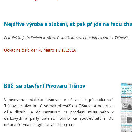
Nejdříve výroba a složení, až pak přijde na řadu ch
Petr Peška je ředitelem a zároveň sládkem nového minipivovaru v Tišnově.
Odkaz na číslo deníku Metro z 7.12.2016
Blíží se otevření Pivovaru Tišnov
V pivovaru nedaleko Tišnova se už víc jak půl roku vaří
Tišnovské pivo, které se pak převáží do Tišnova a odtud se
dále distribuuje do restaurací, na prodejní místa nebo v
dárkových a párty baleních přímo ke spotřebitelům. Od
měsíce června má být ale všechno jinak.