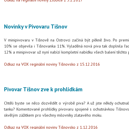
Odkaz na reginální noviny Zlobice z 3.2.2017
Novinky v Pivovaru Tišnov
V minipivovaru v Tišnově na Ostrovci začíná být pěkně živo. Po premi
10% se objevila i Tišnovanka 11%. Vyladěná nová piva tak doplnila ř
12% a minipivovar už nyní nabízí kompletní nabídku všech balení těchto 
Odkaz na VOX reginální noviny Tišnovsko z 15.12.2016
Pivovar Tišnov zve k prohlídkám
Chtěli byste se něco dozvědět o výrobě piva? A už jste někdy ochutnal
tanku? Komentované prohlídky pivovaru spojené s ochutnávkou Tišnovs
skvělým zážitkem pro všechny milovníky zlatavého moku.
Odkaz na VOX reginální noviny Tišnovsko z 1.12.2016