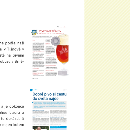
me podle naší
a, v Tišnově v
étě na pivním
lobusu v Brně-
 a je dokonce
ou tradici a
 to dokázal. S
lo nejen kolem