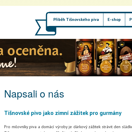
Přejít k hlavnímu obsahu
Příběh Tišnovského piva
E-shop
P
snov.cz
Napsali o nás
Tišnovské pivo jako zimní zážitek pro gurmány
Pro milovníky piva a domácí výroby je dárkový zážitek strávit den slád