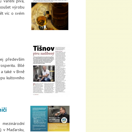
 vaření piva,
zkoušet výrobu
ědět víc o svém
 jej především
osperitu. Bílé
 a také v Brně
epu kultovního
ičí
 mezinárodní
) v Maďarsku,