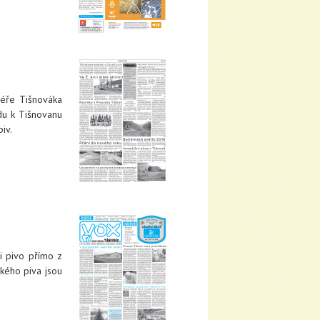
éře Tišnováka
adu k Tišnovanu
piv.
i pivo přímo z
kého piva jsou