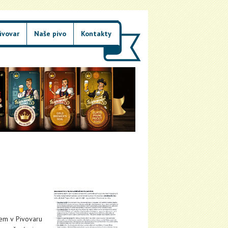
ivovar
Naše pivo
Kontakty
kem v Pivovaru