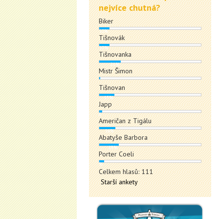
nejvíce chutná?
Biker
10%
Tišnovák
10%
Tišnovanka
21%
Mistr Šimon
1%
Tišnovan
15%
Japp
3%
Američan z Tigálu
16%
Abatyše Barbora
19%
Porter Coeli
5%
Celkem hlasů: 111
Starší ankety