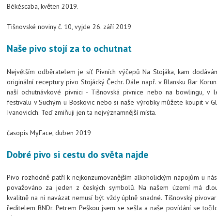
Békéscaba, květen 2019.
Tišnovské noviny č. 10, vyjde 26. září 2019
Naše pivo stojí za to ochutnat
Největším odběratelem je síť Pivních výčepů Na Stojáka, kam dodává
originální receptury pivo Stojácký Čechr. Dále např. v Blansku Bar Korun
naší ochutnávkové pivnici - Tišnovská pivnice nebo na bowlingu, v l
festivalu v Suchým u Boskovic nebo si naše výrobky můžete koupit v G
Ivanovicích. Teď zmiňuji jen ta nejvýznamnější místa.
časopis MyFace, duben 2019
Dobré pivo si cestu do světa najde
Pivo rozhodně patří k nejkonzumovanějším alkoholickým nápojům u nás
považováno za jeden z českých symbolů. Na našem území má dlouh
kvalitně na ni navázat nemusí být vždy úplně snadné. Tišnovský pivovar
ředitelem RNDr. Petrem Peškou jsem se sešla a naše povídání se toči