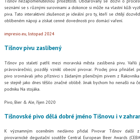
Tišnov nezapomenutelnou příležitostí. Obdarovaný se dozví o procesu
seznámí se s různými surovinami a dokonce si může na vlastní kůži vy
piva. Tato interaktivní zkušenost je ideální pro ty, kteří se chtějí dozv
oblíbeném nápoji a získat cenné dovednosti pro domácí vaření.
impresio.eu, listopad 2024
Tišnov pivu zaslíbený
Tišnov po staletí patřil mezi moravská města zaslíbená pivu. Vařili
právovárečníci, později vznikl obecní pivovar. Prodej piva přinášel pr
pivo srovnávali jeho příznivci s žádaným pšeničným pivem z Rakovníka
se stejně jako dnes těšilo značné oblibě. Jinak bychom ho nenašli na č
podniku Na stojáka.
Pivo, Bier & Ale, říjen 2020
Tišnovské pivo dělá dobré jméno Tišnovu i v zahran
K významným oceněním nedávno přidal Pivovar Tišnov další z
pivovarnické degustační soutěže Central European Beer Awards (CEBA