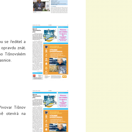
ou se ředitel a
o opravdu znát.
eho Tišnovském
asnice.
 Pivovar Tišnov
ě otevírá na