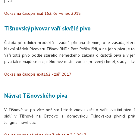
piva.
Odkaz na časopis Exit 162, červenec 2018
Tišnovský pivovar vaří skvělé pivo
Čistota přírodních produktů a žádná přidaná chemie, to je zásada, kter
hlavní sládek Pivovaru Tišnov RNDr. Petr Peška řídí, a na jeho pivu je t
Vaří totiž pivo podle starého německého zákona o čistotě piva a v j
pivu tak nenajdete nic jiného než místní vodu, upravený chmel, slady a kv
Odkaz na časopis exit162 - září 2017
Návrat Tišnovského piva
V Tišnově se po více než sto letech znovu začalo vařit kvalitní pivo.
sídlí v Tišnově na Ostrovci a domovskou Tišnovskou pivnici práv
Jungmannově ulici.